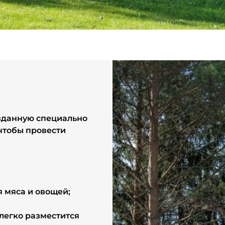
анией
озданную специально
 чтобы провести
 мяса и овощей;
легко разместится