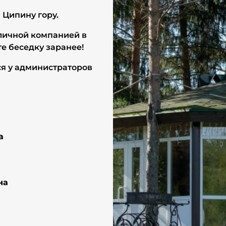
Ципину гору.
тличной компанией в
е беседку заранее!
я у администраторов
а
на